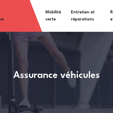
Assurance
Mobilité
Entretien et
R
ue
véhicules
verte
réparations
e
Assurance véhicules