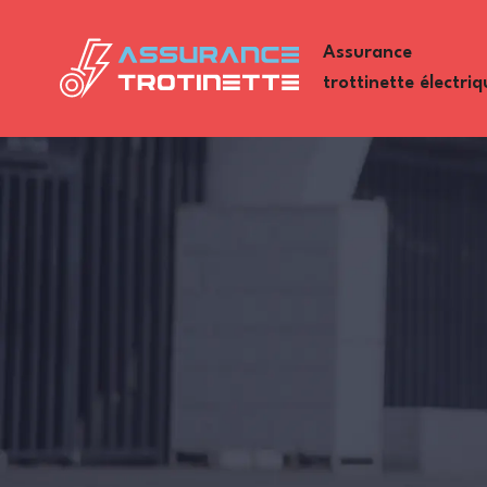
Assurance
trottinette électriq